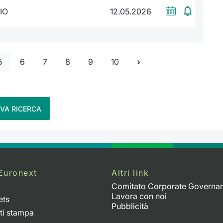
IO
12.05.2026
5
6
7
8
9
10
VA RICERCA
Euronext
Altri link
Comitato Corporate Governa
Lavora con noi
ets
Pubblicità
ti stampa