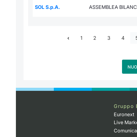
SOL S.p.A.
ASSEMBLEA BILANC
1
2
3
4
NUO
Gruppo 
Euronext
Live Mark
Comunica