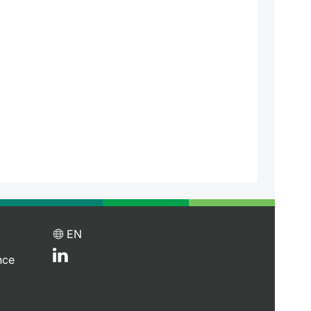
EN
nce