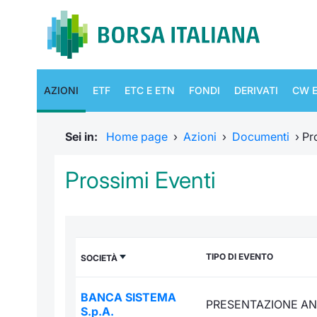
AZIONI
ETF
ETC E ETN
FONDI
DERIVATI
CW E
Sei in:
Home page
›
Azioni
›
Documenti
›
Pr
Prossimi Eventi
TIPO DI EVENTO
SOCIETÀ
BANCA SISTEMA
PRESENTAZIONE AN
S.p.A.