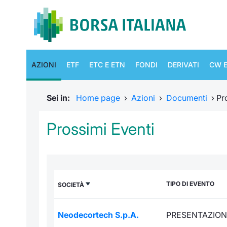
AZIONI
ETF
ETC E ETN
FONDI
DERIVATI
CW E
Sei in:
Home page
›
Azioni
›
Documenti
›
Pr
Prossimi Eventi
TIPO DI EVENTO
SOCIETÀ
Neodecortech S.p.A.
PRESENTAZION