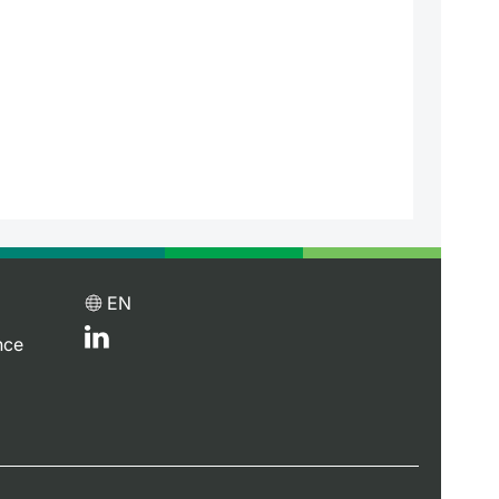
EN
nce