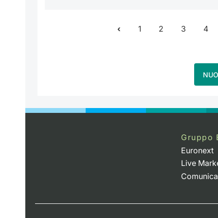
1
2
3
4
NUO
Gruppo 
Euronext
Live Mark
Comunica