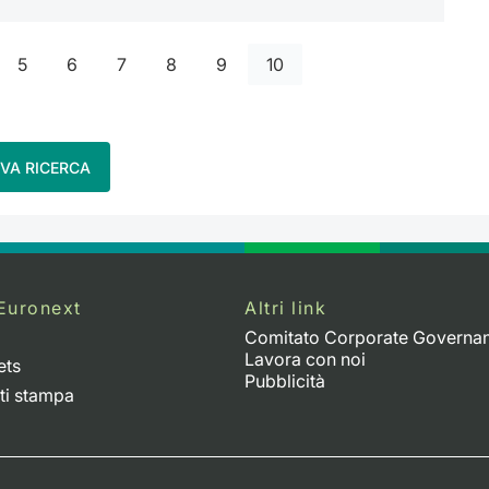
5
6
7
8
9
10
VA RICERCA
Euronext
Altri link
Comitato Corporate Governa
Lavora con noi
ets
Pubblicità
ti stampa