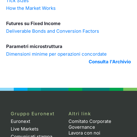
Tick Sizes
How the Market Works
Futures su Fixed Income
Deliverable Bonds and Conversion Factors
Parametri microstruttura
Dimensioni minime per operazioni concordate
Consulta l'Archivio
Gruppo Euronext
Altri link
Euronext
Comitato Corporate
Governance
Live Markets
Lavora con noi
Comunicati stampa