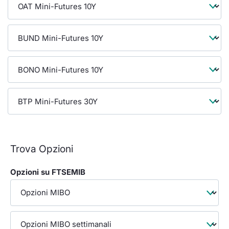
Formaz
Specifiche contrattuali
Statisti
Avvisi
Market Maker
KID
Trova Opzioni
Opzioni su FTSEMIB