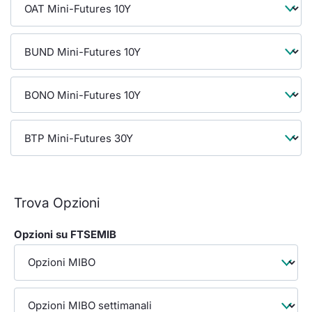
Formaz
Specifiche contrattuali
Statisti
Avvisi
Market Maker
KID
Trova Opzioni
Opzioni su FTSEMIB