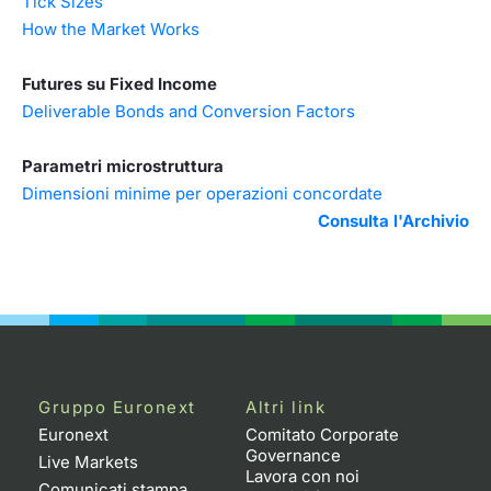
Tick Sizes
How the Market Works
Futures su Fixed Income
Deliverable Bonds and Conversion Factors
Parametri microstruttura
Dimensioni minime per operazioni concordate
Consulta l'Archivio
Gruppo Euronext
Altri link
Euronext
Comitato Corporate
Governance
Live Markets
Lavora con noi
Comunicati stampa