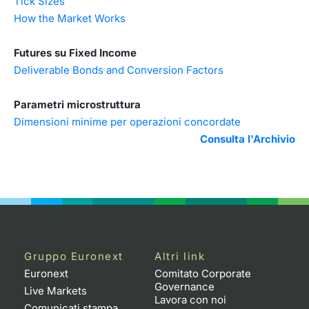
Tick Sizes
How the Market Works
Futures su Fixed Income
Deliverable Bonds and Conversion Factors
Parametri microstruttura
Dimensioni minime per operazioni concordate
Consulta l'Archivio
Gruppo Euronext
Altri link
Euronext
Comitato Corporate
Governance
Live Markets
Lavora con noi
Comunicati stampa