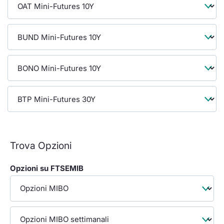
Formaz
Specifiche contrattuali
Statisti
Avvisi
Market Maker
KID
Trova Opzioni
Opzioni su FTSEMIB