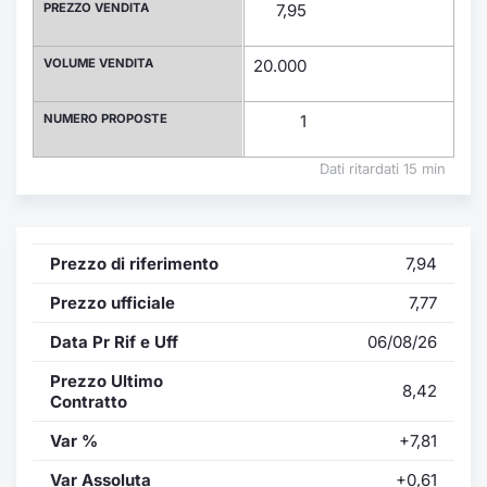
Formaz
PREZZO VENDITA
7,95
Specific
Statisti
VOLUME VENDITA
20.000
Avvisi
NUMERO PROPOSTE
1
Market
Dati ritardati 15 min
KID
Prezzo di riferimento
7,94
Prezzo ufficiale
7,77
Data Pr Rif e Uff
06/08/26
Prezzo Ultimo
8,42
Contratto
Var %
+7,81
Var Assoluta
+0,61