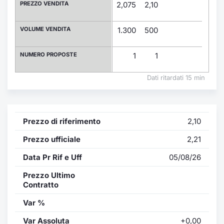
Formaz
PREZZO VENDITA
2,075
2,10
Specific
Statisti
VOLUME VENDITA
1.300
500
Avvisi
NUMERO PROPOSTE
1
1
Market
Dati ritardati 15 min
KID
Prezzo di riferimento
2,10
Prezzo ufficiale
2,21
Data Pr Rif e Uff
05/08/26
Prezzo Ultimo
Contratto
Var %
Var Assoluta
+0,00