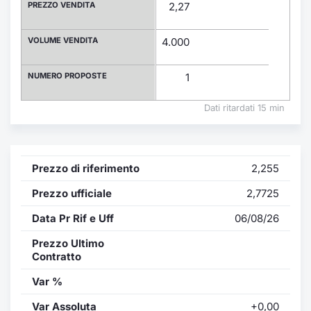
Formaz
PREZZO VENDITA
2,27
Specific
Statisti
VOLUME VENDITA
4.000
Avvisi
NUMERO PROPOSTE
1
Market
Dati ritardati 15 min
KID
Prezzo di riferimento
2,255
Prezzo ufficiale
2,7725
Data Pr Rif e Uff
06/08/26
Prezzo Ultimo
Contratto
Var %
Var Assoluta
+0,00