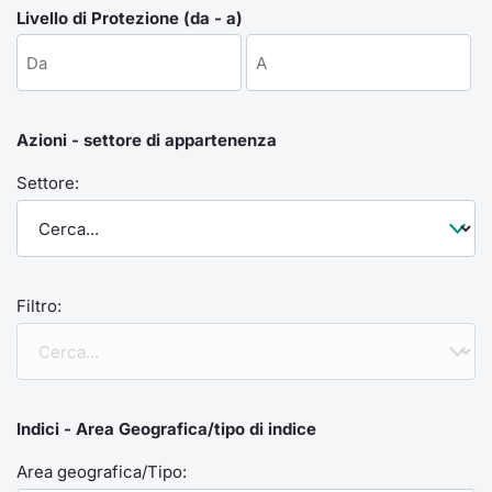
Formaz
Livello di Protezione (da - a)
Specific
Statisti
Avvisi
Azioni - settore di appartenenza
Market
Settore:
KID
Filtro:
Indici - Area Geografica/tipo di indice
Area geografica/Tipo: