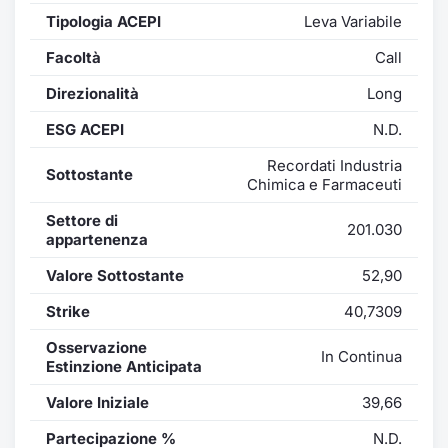
Formaz
Tipologia ACEPI
Leva Variabile
Specific
Statisti
Facoltà
Call
Avvisi
Direzionalità
Long
ESG ACEPI
N.D.
Market
Recordati Industria
Sottostante
KID
Chimica e Farmaceuti
Settore di
201.030
appartenenza
Valore Sottostante
52,90
Strike
40,7309
Osservazione
In Continua
Estinzione Anticipata
Valore Iniziale
39,66
Partecipazione %
N.D.