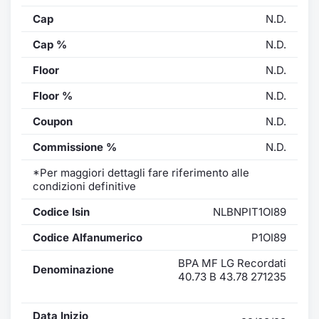
Cap
N.D.
Cap %
N.D.
Floor
N.D.
Floor %
N.D.
Coupon
N.D.
Commissione %
N.D.
*Per maggiori dettagli fare riferimento alle
condizioni definitive
Codice Isin
NLBNPIT1OI89
Codice Alfanumerico
P1OI89
BPA MF LG Recordati
Denominazione
40.73 B 43.78 271235
Data Inizio