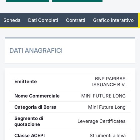
Emittenti e Operatori
Notizie e Formazione
Docume
Per emit
Docume
Dividen
KID/PRI
Notizie
Servizi 
Scheda
Dati Completi
Contratti
Grafico interattivo
Formazione
Chi siamo
Listed 
Docume
Formazi
BTP Min
Listing
Statisti
Dati di
Milan
Calenda
Formazi
BONO Mi
Material
Analisi 
Segmen
DATI ANAGRAFICI
IPO e M
OAT Min
Intermed
Mercato
Cambi
BUND Mi
Mifid 2
BTP
BNP PARIBAS
Emittente
ISSUANCE B.V.
MiFID 2
BTP Min
Regolam
Market M
Nome Commerciale
MINI FUTURE LONG
Speciali
Opzioni
Academ
Categoria di Borsa
Mini Future Long
RFQ
Segmento di
Opzioni 
Leverage Certificates
quotazione
Spread 
Indicato
Classe ACEPI
Strumenti a leva