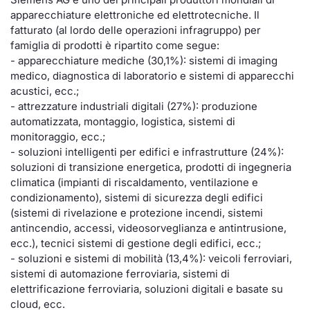
apparecchiature elettroniche ed elettrotecniche. Il
Documenti
Notizie e Formazione
Settoria
Per emit
Docume
Dividen
Emittent
KID/PRI
Notizie
Servizi 
fatturato (al lordo delle operazioni infragruppo) per
famiglia di prodotti è ripartito come segue:
Listed Brands
Chi siamo
Docume
Formazi
BTP Min
Formaz
Listing
Statisti
Dati di
- apparecchiature mediche (30,1%): sistemi di imaging
Milan
medico, diagnostica di laboratorio e sistemi di apparecchi
Calendario Conferenze
Formazi
BONO Mi
Material
Analisi 
acustici, ecc.;
Segmen
- attrezzature industriali digitali (27%): produzione
automatizzata, montaggio, logistica, sistemi di
IPO e Matricole
OAT Min
Intermed
Mercato
monitoraggio, ecc.;
- soluzioni intelligenti per edifici e infrastrutture (24%):
Cambi
BUND Mi
Mifid 2
soluzioni di transizione energetica, prodotti di ingegneria
BTP
climatica (impianti di riscaldamento, ventilazione e
MiFID 2
BTP Min
Regolam
condizionamento), sistemi di sicurezza degli edifici
Market M
(sistemi di rivelazione e protezione incendi, sistemi
Speciali
antincendio, accessi, videosorveglianza e antintrusione,
Opzioni
Academ
ecc.), tecnici sistemi di gestione degli edifici, ecc.;
RFQ
- soluzioni e sistemi di mobilità (13,4%): veicoli ferroviari,
Opzioni 
sistemi di automazione ferroviaria, sistemi di
Spread 
elettrificazione ferroviaria, soluzioni digitali e basate su
Indicato
cloud, ecc.