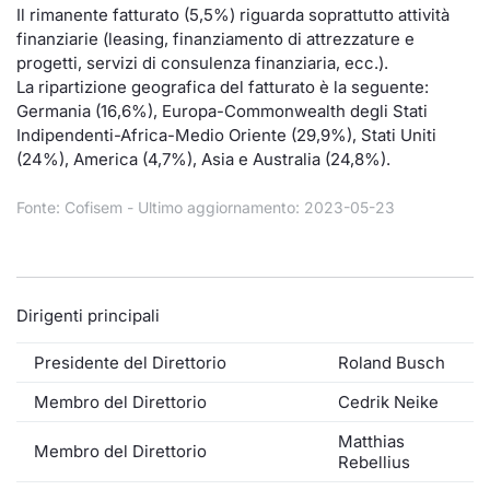
Formaz
Il rimanente fatturato (5,5%) riguarda soprattutto attività
Specific
finanziarie (leasing, finanziamento di attrezzature e
Statisti
progetti, servizi di consulenza finanziaria, ecc.).
La ripartizione geografica del fatturato è la seguente:
Avvisi
Germania (16,6%), Europa-Commonwealth degli Stati
Indipendenti-Africa-Medio Oriente (29,9%), Stati Uniti
Market
(24%), America (4,7%), Asia e Australia (24,8%).
KID
Fonte: Cofisem - Ultimo aggiornamento: 2023-05-23
Dirigenti principali
Presidente del Direttorio
Roland Busch
Membro del Direttorio
Cedrik Neike
Matthias
Membro del Direttorio
Rebellius