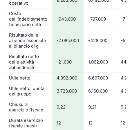
9.283.000
6.492.000
4.87
operativo
Costo
dell'indebitamento
-943.000
-797.000
-731
finanziario netto
Risultato delle
aziende associate
-2.085.000
-428.000
-59
al bilancio di g
Risultato netto
delle attività
-21.000
1.062.000
44.
abbandonate
Utile netto
4.392.000
6.697.000
4.20
Utile netto: quota
3.723.000
6.160.000
4.03
del gruppo
Chiusura
9,22
9,21
9,2
esercizio fiscale
Durata esercizio
12
12
12
fiscale (mesi)