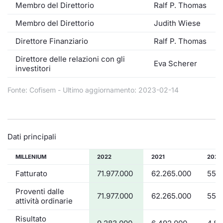
Membro del Direttorio
Ralf P. Thomas
Membro del Direttorio
Judith Wiese
Direttore Finanziario
Ralf P. Thomas
Direttore delle relazioni con gli
Eva Scherer
investitori
Fonte: Cofisem - Ultimo aggiornamento: 2023-02-14
Dati principali
MILLENIUM
2022
2021
2020
Fatturato
71.977.000
62.265.000
55.2
Proventi dalle
71.977.000
62.265.000
55.2
attività ordinarie
Risultato