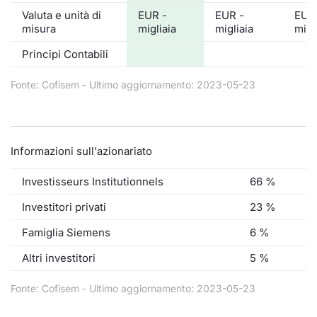
Valuta e unità di
EUR -
EUR -
EUR
misura
migliaia
migliaia
migl
Principi Contabili
Fonte: Cofisem - Ultimo aggiornamento: 2023-05-23
Informazioni sull'azionariato
Investisseurs Institutionnels
66 %
Investitori privati
23 %
Famiglia Siemens
6 %
Altri investitori
5 %
Fonte: Cofisem - Ultimo aggiornamento: 2023-05-23