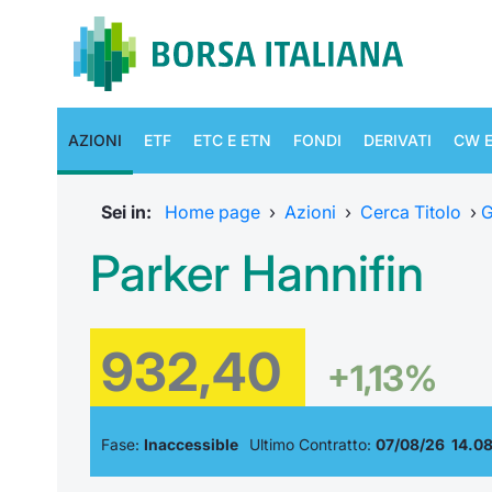
AZIONI
ETF
ETC E ETN
FONDI
DERIVATI
CW E
Sei in:
Home page
›
Azioni
›
Cerca Titolo
›
G
Parker Hannifin
932,40
+1,13%
Fase:
Inaccessible
Ultimo Contratto:
07/08/26 14.08