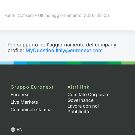
Formaz
Specific
Fonte: Cofisem - Ultimo aggiornamento: 2026-08-06
Statisti
Avvisi
Market
Per supporto nell'aggiornamento del company
profile:
MyQuestion.Italy@euronext.com
.
KID
Gruppo Euronext
Altri link
Euronext
Comitato Corporate
Governance
Live Markets
Lavora con noi
Comunicati stampa
Pubblicità
EN