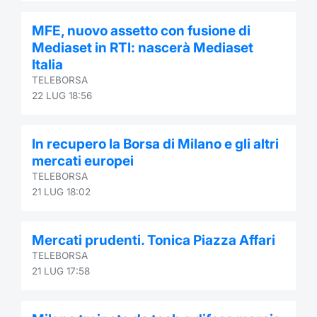
Formaz
Specific
MFE, nuovo assetto con fusione di
Statisti
Mediaset in RTI: nascerà Mediaset
Avvisi
Italia
TELEBORSA
Market
22 LUG 18:56
KID
In recupero la Borsa di Milano e gli altri
mercati europei
TELEBORSA
21 LUG 18:02
Mercati prudenti. Tonica Piazza Affari
TELEBORSA
21 LUG 17:58