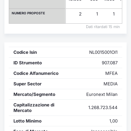
Formaz
Specific
NUMERO PROPOSTE
2
1
1
Statisti
Avvisi
Dati ritardati 15 min
Market
Codice Isin
NL0015001OI1
KID
ID Strumento
907.087
Codice Alfanumerico
MFEA
Super Sector
MEDIA
Mercato/Segmento
Euronext Milan
Capitalizzazione di
1.268.723.544
Mercato
Lotto Minimo
1,00