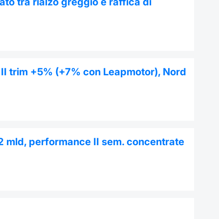
o tra rialzo greggio e raffica di
ta II trim +5% (+7% con Leapmotor), Nord
-1,2 mld, performance II sem. concentrate