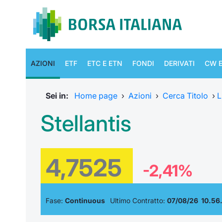
AZIONI
ETF
ETC E ETN
FONDI
DERIVATI
CW E
Sei in:
Home page
›
Azioni
›
Cerca Titolo
›
L
Stellantis
4,7525
-2,41%
Fase:
Continuous
Ultimo Contratto:
07/08/26 10.56