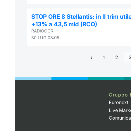
STOP ORE 8 Stellantis: in II trim uti
+13% a 43,5 mld (RCO)
RADIOCOR
30 LUG 08:05
1
2
Gruppo 
Euronext
Live Mark
Comunica