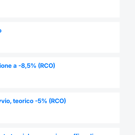
o
azione a -8,5% (RCO)
avvio, teorico -5% (RCO)