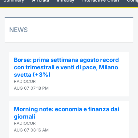
Risers and fallers
News
Docume
Docume
Dividen
Mifid 2
KID/PRI
Material
Market 
New Issues
About Us
Educati
Educati
BTP Min
SeDeX I
Euronex
Analysis
NEWS
Sponso
Rates
BONO Mi
Intermed
ESG Se
Documents
OAT Min
Mifid 2
Borse: prima settimana agosto record
Fixed I
con trimestrali e venti di pace, Milano
Listed Italian Brands
BUND Mi
Rules
svetta (+3%)
Market 
RADIOCOR
and Spec
MiFID 2
BTP MI
Academ
AUG 07 07:18 PM
RFQ
FTSE MI
Morning note: economia e finanza dai
Europea
giornali
Stock O
RADIOCOR
Market S
AUG 07 08:16 AM
Options 