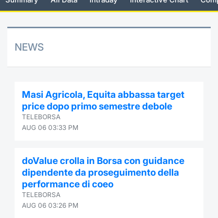
Risers and fallers
News
Docume
Docume
Dividen
Mifid 2
KID/PRI
Material
Market 
New Issues
About Us
Educati
Educati
BTP Min
SeDeX I
Euronex
Analysis
NEWS
Sponso
Rates
BONO Mi
Intermed
ESG Se
Documents
OAT Min
Mifid 2
Masi Agricola, Equita abbassa target
Fixed I
price dopo primo semestre debole
Listed Italian Brands
BUND Mi
Rules
TELEBORSA
Market 
AUG 06 03:33 PM
and Spec
MiFID 2
BTP MI
Academ
RFQ
doValue crolla in Borsa con guidance
FTSE MI
dipendente da proseguimento della
Europea
performance di coeo
Stock O
TELEBORSA
Market S
AUG 06 03:26 PM
Options 