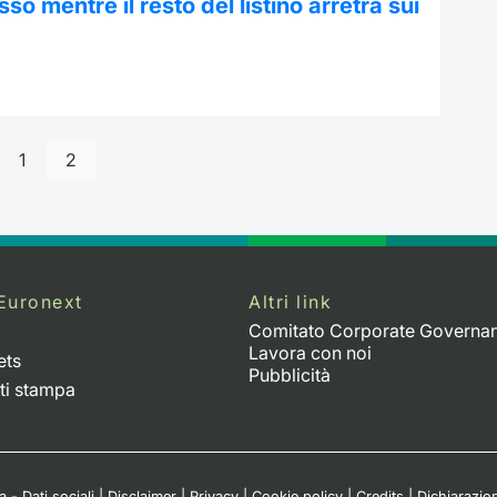
asso mentre il resto del listino arretra sui
1
2
Euronext
Altri link
Comitato Corporate Governa
Lavora con noi
ets
Pubblicità
ti stampa
 - Dati sociali
|
Disclaimer
|
Privacy
|
Cookie policy
|
Credits
|
Dichiarazion