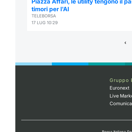
Piazza Affari, le utility tengono il p
timori per l'AI
TELEBORSA
17 LUG 10:29
Gruppo 
Euronext
Live Mark
Comunica
Borsa Italiana Spa