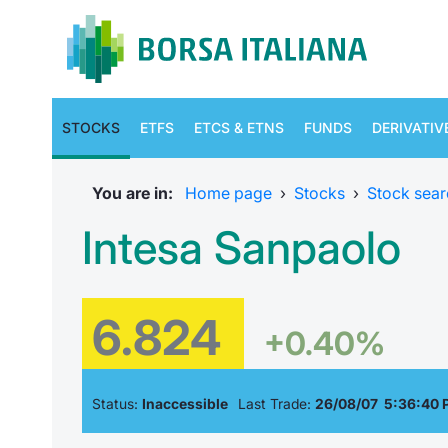
STOCKS
ETFS
ETCS & ETNS
FUNDS
DERIVATIV
You are in:
Home page
›
Stocks
›
Stock sear
Intesa Sanpaolo
6.824
+0.40%
Status:
Inaccessible
Last Trade:
26/08/07 5:36:40