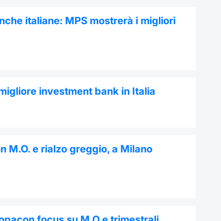
anche italiane: MPS mostrerà i migliori
gliore investment bank in Italia
n M.O. e rialzo greggio, a Milano
opacon focus su M.O e trimestrali,