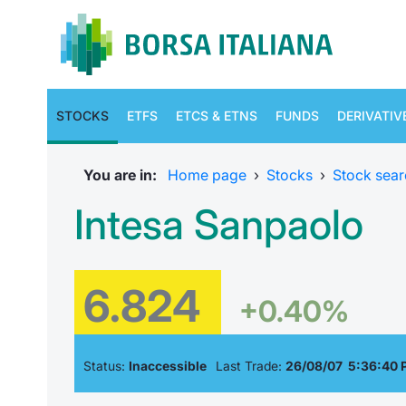
STOCKS
ETFS
ETCS & ETNS
FUNDS
DERIVATIV
You are in:
Home page
›
Stocks
›
Stock sear
Intesa Sanpaolo
6.824
+0.40%
Status:
Inaccessible
Last Trade:
26/08/07 5:36:40