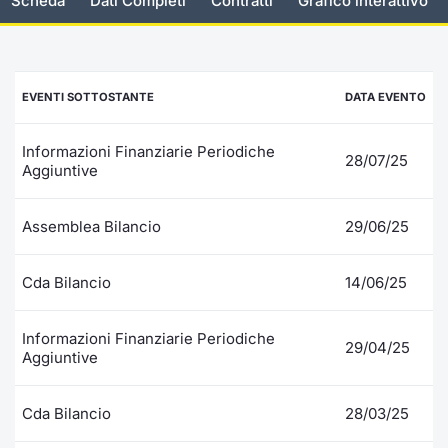
Scheda
Dati Completi
Contratti
Grafico interattivo
Documenti
Notizie e Formazione
Settoria
Per emit
Docume
Dividen
Emittent
KID/PRI
Notizie
Servizi 
Listed Brands
Chi siamo
Docume
Formazi
BTP Min
Formaz
Listing
Statisti
Dati di
EVENTI SOTTOSTANTE
DATA EVENTO
Milan
Calendario Conferenze
Formazi
BONO Mi
Material
Analisi 
Segmen
Informazioni Finanziarie Periodiche
28/07/25
Aggiuntive
IPO e Matricole
OAT Min
Intermed
Mercato
Assemblea Bilancio
29/06/25
Cambi
BUND Mi
Mifid 2
BTP
MiFID 2
BTP Min
Regolam
Cda Bilancio
14/06/25
Market M
Speciali
Opzioni
Academ
Informazioni Finanziarie Periodiche
29/04/25
RFQ
Aggiuntive
Opzioni 
Spread 
Cda Bilancio
28/03/25
Indicato