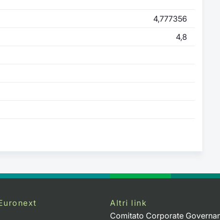
4,777356
4,8
Euronext
Altri link
Comitato Corporate Governa