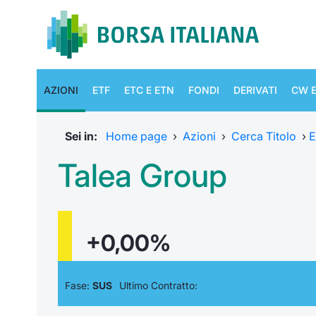
AZIONI
ETF
ETC E ETN
FONDI
DERIVATI
CW E
Sei in:
Home page
›
Azioni
›
Cerca Titolo
›
E
Talea Group
+0,00%
Fase:
SUS
Ultimo Contratto: