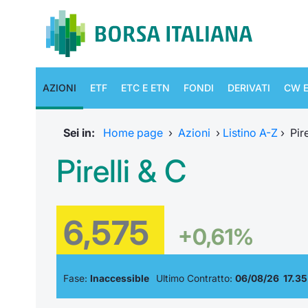
AZIONI
ETF
ETC E ETN
FONDI
DERIVATI
CW E
Sei in:
Home page
›
Azioni
›
Listino A-Z
›
Pire
Pirelli & C
6,575
+0,61%
Fase:
Inaccessible
Ultimo Contratto:
06/08/26 17.35