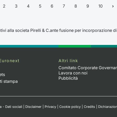
2
3
4
5
6
7
8
9
10
ivi alla societa Pirelli & C.ante fusione per incorporazione di P
Euronext
Altri link
Comitato Corporate Governa
Lavora con noi
ets
Pubblicità
ti stampa
 - Dati sociali
|
Disclaimer
|
Privacy
|
Cookie policy
|
Credits
|
Dichiarazion