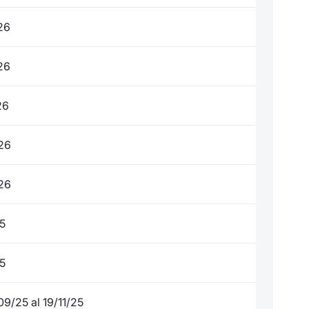
26
26
26
26
26
25
25
09/25 al 19/11/25