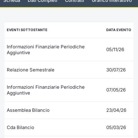
Scheda
Dati Completi
Contratti
Grafico interattivo
Documenti
Notizie e Formazione
Settoria
Per emit
Docume
Dividen
Emittent
KID/PRI
Notizie
Servizi 
Listed Brands
Chi siamo
Docume
Formazi
BTP Min
Formaz
Listing
Statisti
Dati di
EVENTI SOTTOSTANTE
DATA EVENTO
Milan
Calendario Conferenze
Formazi
BONO Mi
Material
Analisi 
Segmen
Informazioni Finanziarie Periodiche
05/11/26
Aggiuntive
IPO e Matricole
OAT Min
Intermed
Mercato
Relazione Semestrale
30/07/26
Cambi
BUND Mi
Mifid 2
BTP
MiFID 2
BTP Min
Regolam
Informazioni Finanziarie Periodiche
07/05/26
Market M
Aggiuntive
Speciali
Opzioni
Academ
RFQ
Assemblea Bilancio
23/04/26
Opzioni 
Spread 
Cda Bilancio
05/03/26
Indicato