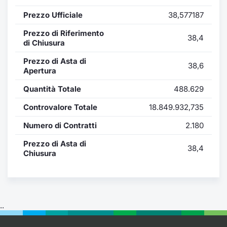
Formaz
Prezzo Ufficiale
38,577187
Specific
Statisti
Prezzo di Riferimento
38,4
Avvisi
di Chiusura
Prezzo di Asta di
38,6
Market
Apertura
Quantità Totale
488.629
KID
Controvalore Totale
18.849.932,735
Numero di Contratti
2.180
Prezzo di Asta di
38,4
Chiusura
..