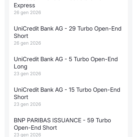
Formaz
Express
Specific
26 gen 2026
Statisti
Avvisi
UniCredit Bank AG - 29 Turbo Open-End
Short
Market
26 gen 2026
KID
UniCredit Bank AG - 5 Turbo Open-End
Long
23 gen 2026
UniCredit Bank AG - 15 Turbo Open-End
Short
23 gen 2026
BNP PARIBAS ISSUANCE - 59 Turbo
Open-End Short
23 gen 2026