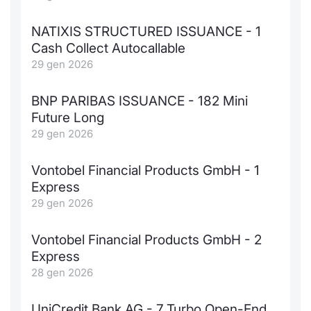
Formaz
Specific
NATIXIS STRUCTURED ISSUANCE - 1
Statisti
Cash Collect Autocallable
Avvisi
29 gen 2026
Market
BNP PARIBAS ISSUANCE - 182 Mini
Future Long
KID
29 gen 2026
Vontobel Financial Products GmbH - 1
Express
29 gen 2026
Vontobel Financial Products GmbH - 2
Express
28 gen 2026
UniCredit Bank AG - 7 Turbo Open-End