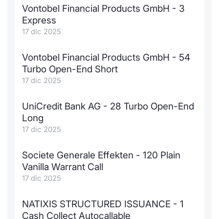
Formaz
Vontobel Financial Products GmbH - 3
Specific
Express
Statisti
17 dic 2025
Avvisi
Vontobel Financial Products GmbH - 54
Market
Turbo Open-End Short
17 dic 2025
KID
UniCredit Bank AG - 28 Turbo Open-End
Long
17 dic 2025
Societe Generale Effekten - 120 Plain
Vanilla Warrant Call
17 dic 2025
NATIXIS STRUCTURED ISSUANCE - 1
Cash Collect Autocallable