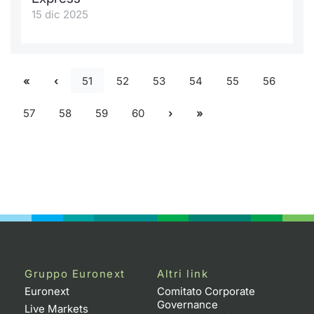
15 dic 2025
51
52
53
54
55
56
57
58
59
60
Gruppo Euronext
Altri link
Euronext
Comitato Corporate
Governance
Live Markets