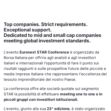
Notizie e Formazione
Docume
Per emit
Docume
Dividen
Emittent
KID/PRI
Notizie
Servizi 
Chi siamo
Listed 
Docume
Formazi
BTP Min
Formaz
Listing
Statisti
Dati di
Top companies. Strict requirements.
Milan
Exceptional support.
Calenda
Formazi
BONO Mi
Material
Analisi 
Dedicated to mid and small cap companies
Segmen
meeting global investment standards.
IPO e M
OAT Min
Intermed
Mercato
L'evento
Euronext STAR Conference
è organizzato da
Cambi
BUND Mi
Mifid 2
Borsa Italiana per offrire agli analisti e agli investitori
BTP
italiani e internazionali l’opportunità di fare il punto sui
risultati raggiunti e sulle prospettive future delle piccole e
MiFID 2
BTP Min
Regolam
Market M
medie imprese italiane che rappresentano l'eccellenza del
Speciali
tessuto imprenditoriale del nostro Paese.
Opzioni
Academ
RFQ
La conferenza offre alle società quotate sul segmento
STAR la possibilità di effettuare
meeting one to one o in
Opzioni 
piccoli gruppi con investitori istituzionali.
Spread 
Indicato
L'evento, giunto alla sua
23^ edizione
, è stato organizzato