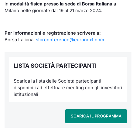
Formaz
in
modalità fisica presso la sede di Borsa Italiana
a
Specific
Milano nelle giornate dal 19 al 21 marzo 2024.
Statisti
Avvisi
P
er informazioni e registrazione scrivere a:
Borsa Italiana:
starconference@euronext.com
Market
KID
LISTA SOCIETÀ PARTECIPANTI
Scarica la lista delle Società partecipanti
disponibili ad effettuare meeting con gli investitori
istituzionali
SCARICA IL PROGRAMMA