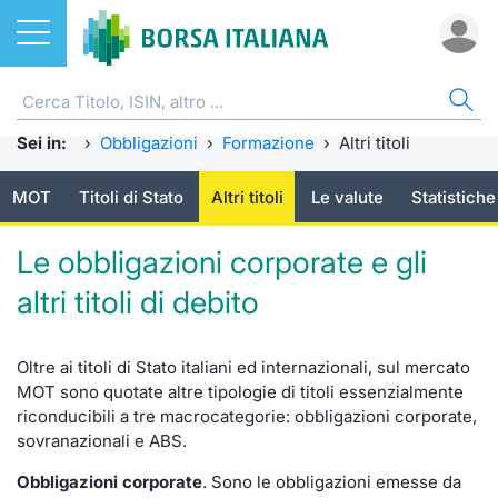
Azioni
OBBLIGAZIONI
AZI
ETF
ETC
FON
DER
CW 
SPR
FIN
NOT
CHI
Sei in:
ETF
Home
›
Obbligazioni
›
Formazione
›
Altri titoli
Home
Home
Home
Home
Home
Home
Spread 
Home
Home
Home
MOT
Titoli di Stato
Altri titoli
Le valute
Statistiche
ETC e ETN
Tutti gli Strumenti
Cerca Ti
Tutti gli
Tutti gl
Mercato
Futures
Strumen
Accesso 
Formazi
Borsa It
Le obbligazioni corporate e gli
Fondi
MOT
Quotarsi
Euronex
Per inte
Fondi ap
Futures 
Strumen
Investim
Glossar
Ufficio
altri titoli di debito
Derivati
Euronext Access Milan
Distribu
Per inte
RFQ
Fondi ch
MiniFut
Modello
Sustain
Comunic
Calenda
investi
CW e Certificati
EuroTLX
Mercati
RFQ
Market 
MicroFu
Quotazi
ESGenera
Avvisi d
Servizi 
Oltre ai titoli di Stato italiani ed internazionali, sul mercato
Fondi c
MOT sono quotate altre tipologie di titoli essenzialmente
riconducibili a tre macrocategorie: obbligazioni
corporate
,
Obbligazioni
Green e Social Bond
Indici
Market 
Statisti
Futures
Statisti
Eventi
Radioco
Storia d
sovranazionali
e
ABS
.
Come quotare le obbligazioni
Finanza Sostenibile
Rialzi e 
Statisti
Per emit
Futures 
Market 
Regolam
Telebor
Palazzo
Obbligazioni corporate
. Sono le obbligazioni emesse da