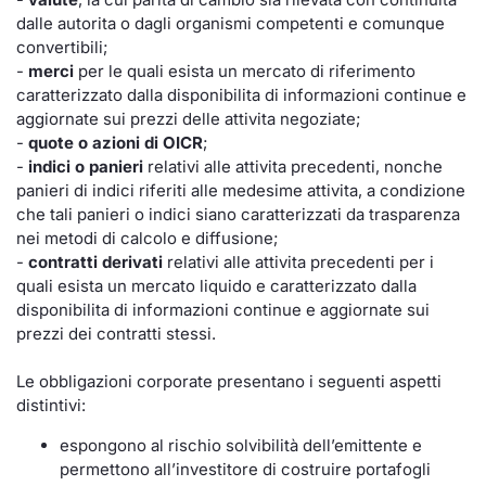
Formazione
dalle autorita o dagli organismi competenti e comunque
Specific
convertibili;
Statistiche del Mercato
-
merci
per le quali esista un mercato di riferimento
Avvisi
caratterizzato dalla disponibilita di informazioni continue e
aggiornate sui prezzi delle attivita negoziate;
-
quote o azioni di OICR
;
Market
-
indici o panieri
relativi alle attivita precedenti, nonche
panieri di indici riferiti alle medesime attivita, a condizione
KID
che tali panieri o indici siano caratterizzati da trasparenza
nei metodi di calcolo e diffusione;
-
contratti derivati
relativi alle attivita precedenti per i
quali esista un mercato liquido e caratterizzato dalla
disponibilita di informazioni continue e aggiornate sui
prezzi dei contratti stessi.
Le obbligazioni corporate presentano i seguenti aspetti
distintivi:
espongono al rischio solvibilità dell’emittente e
permettono all’investitore di costruire portafogli