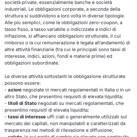
società private, essenzialmente banche e società
industriali. Le obbligazioni corporate, a seconda della
KID/PRIIPs
Notizie e Formazione
Docume
Per emit
Docume
Dividen
Emittent
Notizie
Servizi 
struttura si suddividono a loro volta in diverse tipologie.
Alle più semplici, come le obbligazioni zero-coupon, a
Listing Sponsor Euronext Access
Chi siamo
Listed 
Docume
Formazi
BTP Min
Formaz
Statisti
Dati di
tasso fisso, a tasso variabile o indicizzate a indici di
Milan
inflazione, si affiancano obbligazioni strutturate, il cui
Calenda
Formazi
BONO Mi
Material
Analisi 
rimborso o la cui remunerazione è legata all’andamento di
Segmento ESG
altre attività finanziarie (tra cui le principali sono tassi di
IPO e M
OAT Min
Intermed
interesse, indici, azioni, fondi e materie prime) ed
Mercato Fixed Income
obbligazioni subordinate.
Cambi
BUND Mi
Mifid 2
BTP
Le diverse attività sottostanti le obbligazione strutturate
possono essere:
MiFID 2
BTP Min
Regolam
Market Maker, Liquidity provider e
-
azioni
negoziate in mercati regolamentati in Italia o in un
altro Stato, che presentino requisiti di elevata liquidita;
Specialist
Opzioni
Academ
-
titoli di Stato
negoziati su mercati regolamentati, che
RFQ
presentino requisiti di elevata liquidita;
Opzioni 
-
tassi di interesse
uffi ciali o generalmente utilizzati sul
mercato dei capitali, non manipolabili e caratterizzati da
Spread Europei
trasparenza nei metodi di rilevazione e diffusione;
Indicato
-
valute
, la cui parita di cambio sia rilevata con continuita