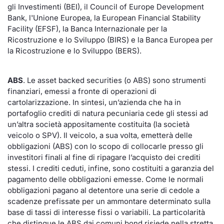
gli Investimenti (BEI), il Council of Europe Development
Bank, l'Unione Europea, la European Financial Stability
Facility (EFSF), la Banca Internazionale per la
Ricostruzione e lo Sviluppo (BIRS) e la Banca Europea per
la Ricostruzione e lo Sviluppo (BERS).
ABS
. Le asset backed securities (o ABS) sono strumenti
finanziari, emessi a fronte di operazioni di
cartolarizzazione. In sintesi, un’azienda che ha in
portafoglio crediti di natura pecuniaria cede gli stessi ad
un’altra società appositamente costituita (la società
veicolo o SPV). Il veicolo, a sua volta, emetterà delle
obbligazioni (ABS) con lo scopo di collocarle presso gli
investitori finali al fine di ripagare l’acquisto dei crediti
stessi. I crediti ceduti, infine, sono costituiti a garanzia del
pagamento delle obbligazioni emesse. Come le normali
obbligazioni pagano al detentore una serie di cedole a
scadenze prefissate per un ammontare determinato sulla
base di tassi di interesse fissi o variabili. La particolarità
che distingue le ABS dai comuni bond risiede nella stretta