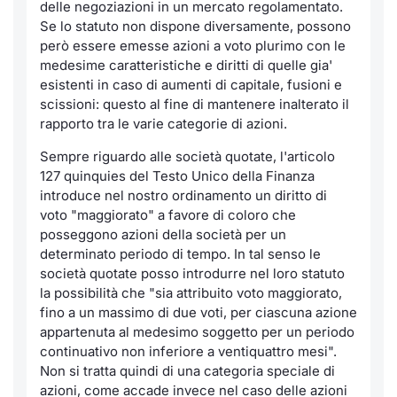
Formaz
delle negoziazioni in un mercato regolamentato.
Se lo statuto non dispone diversamente, possono
Specific
però essere emesse azioni a voto plurimo con le
Statisti
medesime caratteristiche e diritti di quelle gia'
Avvisi
esistenti in caso di aumenti di capitale, fusioni e
scissioni: questo al fine di mantenere inalterato il
Market
rapporto tra le varie categorie di azioni.
Sempre riguardo alle società quotate, l'articolo
KID
127 quinquies del Testo Unico della Finanza
introduce nel nostro ordinamento un diritto di
voto "maggiorato" a favore di coloro che
posseggono azioni della società per un
determinato periodo di tempo. In tal senso le
società quotate posso introdurre nel loro statuto
la possibilità che "sia attribuito voto maggiorato,
fino a un massimo di due voti, per ciascuna azione
appartenuta al medesimo soggetto per un periodo
continuativo non inferiore a ventiquattro mesi".
Non si tratta quindi di una categoria speciale di
azioni, come accade invece nel caso delle azioni