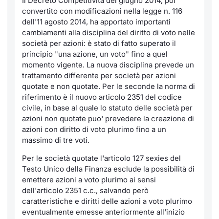
Il Decreto Competitività del giugno 2014, poi
convertito con modificazioni nella legge n. 116
Notizie e Formazione
Docume
Per emit
Docume
Dividen
Emittent
KID/PRI
Notizie
Servizi 
dell'11 agosto 2014, ha apportato importanti
cambiamenti alla disciplina del diritto di voto nelle
Chi siamo
Listed 
Docume
Formazi
BTP Min
Formaz
Listing
Statisti
Dati di
società per azioni: è stato di fatto superato il
Milan
principio "una azione, un voto" fino a quel
Calenda
Formazi
BONO Mi
Material
Analisi 
momento vigente. La nuova disciplina prevede un
Segmen
trattamento differente per società per azioni
quotate e non quotate. Per le seconde la norma di
IPO e M
OAT Min
Intermed
Mercato
riferimento è il nuovo articolo 2351 del codice
civile, in base al quale lo statuto delle società per
Cambi
BUND Mi
Mifid 2
azioni non quotate puo' prevedere la creazione di
BTP
azioni con diritto di voto plurimo fino a un
MiFID 2
BTP Min
Regolam
massimo di tre voti.
Market M
Speciali
Per le società quotate l'articolo 127 sexies del
Opzioni
Academ
Testo Unico della Finanza esclude la possibilità di
RFQ
emettere azioni a voto plurimo ai sensi
Opzioni 
dell'articolo 2351 c.c., salvando però
Spread 
caratteristiche e diritti delle azioni a voto plurimo
Indicato
eventualmente emesse anteriormente all'inizio