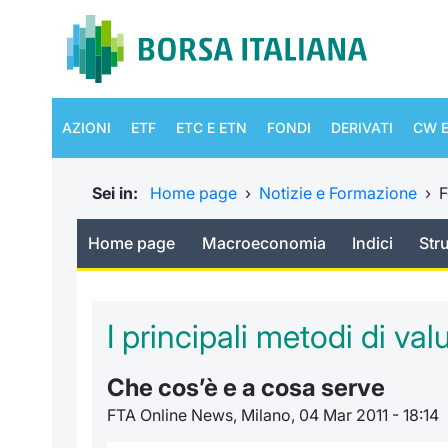
AZIONI
ETF
ETC E ETN
FONDI
DERIVATI
CW E
Sei in:
Home page
›
Notizie e Formazione
›
F
Home page
Macroeconomia
Indici
Str
I principali metodi di va
Che cos’è e a cosa serve
FTA Online News, Milano, 04 Mar 2011 - 18:14