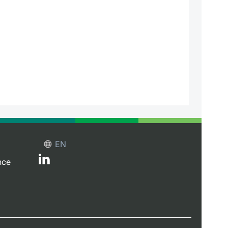
EN
nce