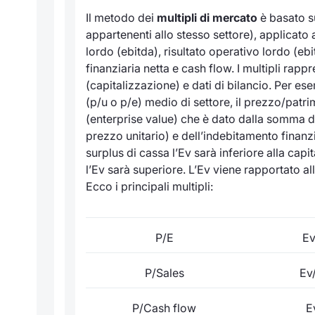
Il metodo dei
multipli di mercato
è basato su
appartenenti allo stesso settore), applicato a
lordo (ebitda), risultato operativo lordo (ebi
finanziaria netta e cash flow. I multipli rap
(capitalizzazione) e dati di bilancio. Per es
(p/u o p/e) medio di settore, il prezzo/patrim
(enterprise value) che è dato dalla somma de
prezzo unitario) e dell’indebitamento finanz
surplus di cassa l’Ev sarà inferiore alla cap
l’Ev sarà superiore. L’Ev viene rapportato all’e
Ecco i principali multipli:
P/E
Ev
P/Sales
Ev
P/Cash flow
E