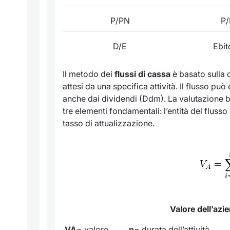
P/PN
P/
D/E
Ebit
Il metodo dei
flussi di cassa
è basato sulla d
attesi da una specifica attività. Il flusso p
anche dai dividendi (Ddm). La valutazione bas
tre elementi fondamentali: l’entità del flusso 
tasso di attualizzazione.
Valore dell’azi
VA
= valore
n
= durata dell’attivi