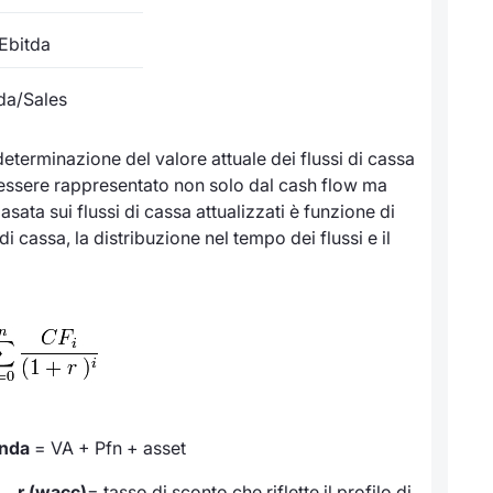
Ebitda
da/Sales
eterminazione del valore attuale dei flussi di cassa
uò essere rappresentato non solo dal cash flow ma
ata sui flussi di cassa attualizzati è funzione di
di cassa, la distribuzione nel tempo dei flussi e il
enda
= VA + Pfn + asset
tà
r (wacc)
= tasso di sconto che riflette il profilo di