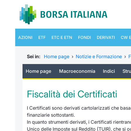
AZIONI
ETF
ETC E ETN
FONDI
DERIVATI
CW E
Sei in:
Home page
›
Notizie e Formazione
›
F
Home page
Macroeconomia
Indici
Str
Fiscalità dei Certificati
I Certificati sono derivati cartolarizzati che bas
finanziarie sottostanti.
In quanto strumenti derivati, i Certificati rientr
Unico delle Imposte sul Reddito (TUIR), che si oc