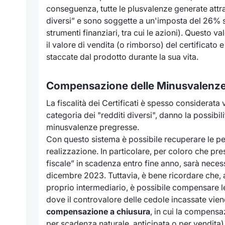
conseguenza, tutte le plusvalenze generate attrav
diversi” e sono soggette a un'imposta del 26% su
strumenti finanziari, tra cui le azioni). Questo va
il valore di vendita (o rimborso) del certificato
staccate dal prodotto durante la sua vita.
Compensazione delle Minusvalenze 
La fiscalità dei Certificati è spesso considerata
categoria dei "redditi diversi", danno la possib
minusvalenze pregresse.
Con questo sistema è possibile recuperare le perd
realizzazione. In particolare, per coloro che pr
fiscale” in scadenza entro fine anno, sarà neces
dicembre 2023. Tuttavia, è bene ricordare che,
proprio intermediario, è possibile compensare 
dove il controvalore delle cedole incassate viene
compensazione a chiusura
, in cui la compensa
per scadenza naturale, anticipata o per vendita)