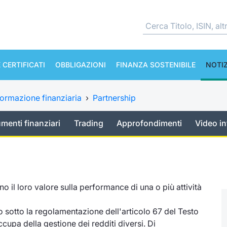
 CERTIFICATI
OBBLIGAZIONI
FINANZA SOSTENIBILE
NOTIZ
ormazione finanziaria
›
Partnership
umenti finanziari
Trading
Approfondimenti
Video in
ano il loro valore sulla performance di una o più attività
ano sotto la regolamentazione dell'articolo 67 del Testo
cupa della gestione dei redditi diversi. Di