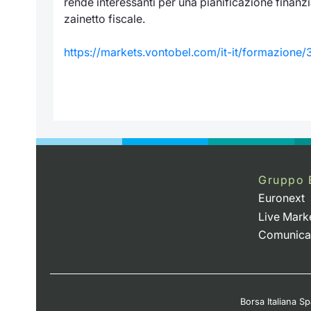
rende interessanti per una pianificazione finanz
zainetto fiscale.
https://markets.vontobel.com/it-it/formazione/34
Gruppo 
Euronext
Live Mark
Comunica
Borsa Italiana Spa