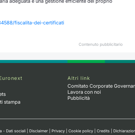
iaria adeguata e una gestione efficiente del proprio
588/fiscalita-dei-certificati
Contenuto pubblicitario
Euronext
Altri link
Comitato Corporate Governa
Lavora con noi
ets
Pubblicità
ti stampa
 - Dati sociali
|
Disclaimer
|
Privacy
|
Cookie policy
|
Credits
|
Dichiarazion