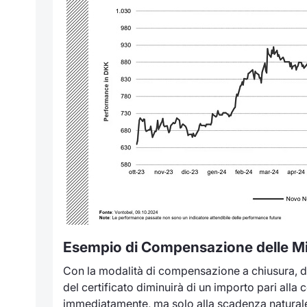
Esempio di Compensazione delle Mi
Con la modalità di compensazione a chiusura, d
del certificato diminuirà di un importo pari all
immediatamente, ma solo alla scadenza naturale 