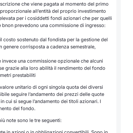
oscrizione che viene pagata al momento del primo
roporzionale all’entità del proprio investimento
elevata per i cosiddetti fondi azionari che per quelli
che bnon prevedono una commissione di ingresso:
il costo sostenuto dal fondista per la gestione del
in genere corrisposta a cadenza semestrale,
 invece una commissione opzionale che alcuni
e grazie alla loro abilità il rendimento del fondo
etri prestabiliti
valore unitario di ogni singola quota dei diversi
ssibile seguire l’andamento dei prezzi delle quote
 cui si segue l’andamento dei titoli azionari. I
imento del fondo.
più note sono le tre seguenti:
e in azioni o in obbligazioni convertibili. Sono in