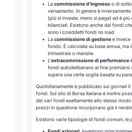
La
commissione d’ingresso
o di sott
versamento. In genere è inversamente p
(più si investe, meno si paga) ed è più 
bilanciati. Esistono anche dei fondi 
sono i cosiddetti
fondi no load
La
commissione di gestione
è invece 
fondo. È calcolata su base annua, ma 
trimestrale o mensile.
L’
extracommissione di performance
è
fondi autodeliberano al fine premiarsi s
supera una certa soglia basata su param
Quotidianamente è pubblicato sui giornali il 
fondi. Sul sito di Borsa Italiana è inoltre po
dei vari fondi esattamente allo stesso modo in
prezzi in questione incorporano già il rend
Esistono varie tipologie di fondi comuni, le 
Fondi azionari
, investono principalment