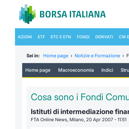
AZIONI
ETF
ETC E ETN
FONDI
DERIVATI
CW E
Sei in:
Home page
›
Notizie e Formazione
›
F
Home page
Macroeconomia
Indici
Str
Cosa sono i Fondi Comun
Istituti di intermediazione fina
FTA Online News, Milano, 20 Apr 2007 - 11:51