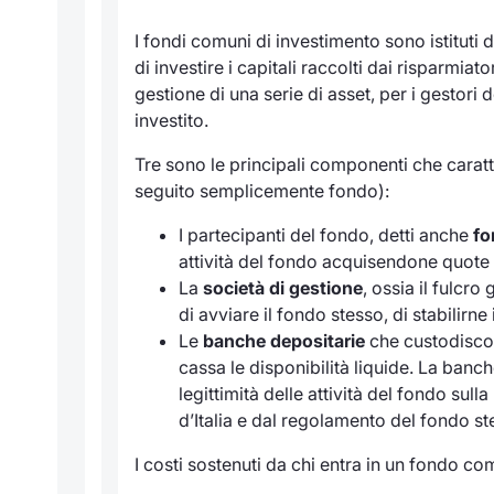
I fondi comuni di investimento sono istituti
di investire i capitali raccolti dai risparmiato
gestione di una serie di asset, per i gestori 
investito.
Tre sono le principali componenti che carat
seguito semplicemente fondo):
I partecipanti del fondo, detti anche
fo
attività del fondo acquisendone quote t
La
società di gestione
, ossia il fulcro
di avviare il fondo stesso, di stabilirne
Le
banche depositarie
che custodiscon
cassa le disponibilità liquide. La banch
legittimità delle attività del fondo sul
d’Italia e dal regolamento del fondo s
I costi sostenuti da chi entra in un fondo c