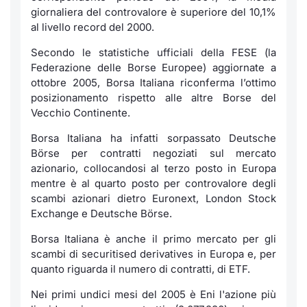
Formaz
giornaliera del controvalore è superiore del 10,1%
Specific
al livello record del 2000.
Statisti
Secondo le statistiche ufficiali della FESE (la
Avvisi
Federazione delle Borse Europee) aggiornate a
ottobre 2005, Borsa Italiana riconferma l’ottimo
Market
posizionamento rispetto alle altre Borse del
Vecchio Continente.
KID
Borsa Italiana ha infatti sorpassato Deutsche
Börse per contratti negoziati sul mercato
azionario, collocandosi al terzo posto in Europa
mentre è al quarto posto per controvalore degli
scambi azionari dietro Euronext, London Stock
Exchange e Deutsche Börse.
Borsa Italiana è anche il primo mercato per gli
scambi di
securitised derivatives
in Europa e, per
quanto riguarda il numero di contratti, di ETF.
Nei primi undici mesi del 2005 è Eni l'azione più