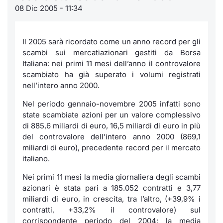
08 Dic 2005 - 11:34
Notizie e Formazione
Servizi di trading
Docume
Per emit
Docume
Dividen
Emittent
KID/PRI
Notizie
Chi siamo
Dati di Mercato
Listed 
Docume
Formazi
BTP Min
Formaz
Listing
Statisti
Il 2005 sarà ricordato come un anno record per gli
Milan
scambi sui mercatiazionari gestiti da Borsa
Italiana: nei primi 11 mesi dell’anno il controvalore
Analisi e Statistiche
Calenda
Formazi
BONO Mi
Material
Segmen
scambiato ha già superato i volumi registrati
nell’intero anno 2000.
Intermediari
IPO e M
OAT Min
Mercato
Nel periodo gennaio-novembre 2005 infatti sono
Mifid 2
state scambiate azioni per un valore complessivo
Cambi
BUND Mi
BTP
di 885,6 miliardi di euro, 16,5 miliardi di euro in più
del controvalore dell’intero anno 2000 (869,1
Regolamenti
MiFID 2
BTP Min
Market M
miliardi di euro), precedente record per il mercato
Speciali
italiano.
Academy
Opzioni
RFQ
Nei primi 11 mesi la media giornaliera degli scambi
azionari è stata pari a 185.052 contratti e 3,77
Opzioni 
miliardi di euro, in crescita, tra l’altro, (+39,9% i
Spread 
contratti, +33,2% il controvalore) sul
Indicato
corrispondente periodo del 2004; la media