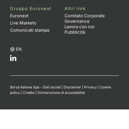
Formaz
Gruppo Euronext
Altri link
Specific
Euronext
Comitato Corporate
Statisti
Governance
Live Markets
Avvisi
Lavora con noi
Comunicati stampa
Pubblicità
Market
EN
KID
Borsa Italiana Spa - Dati sociali
|
Disclaimer
|
Privacy
|
Cookie
policy
|
Credits
|
Dichiarazione di accessibilità