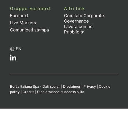
Formaz
Gruppo Euronext
Altri link
Specific
Euronext
Comitato Corporate
Statisti
Governance
Live Markets
Avvisi
Lavora con noi
Comunicati stampa
Pubblicità
Market
EN
KID
Borsa Italiana Spa - Dati sociali
|
Disclaimer
|
Privacy
|
Cookie
policy
|
Credits
|
Dichiarazione di accessibilità