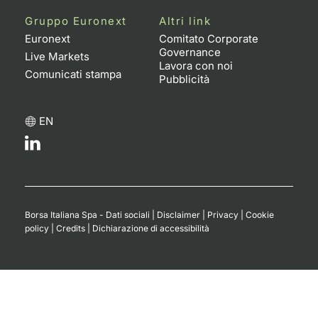
Formaz
Gruppo Euronext
Altri link
Specific
Euronext
Comitato Corporate
Statisti
Governance
Live Markets
Avvisi
Lavora con noi
Comunicati stampa
Pubblicità
Market
EN
KID
Borsa Italiana Spa - Dati sociali
|
Disclaimer
|
Privacy
|
Cookie
policy
|
Credits
|
Dichiarazione di accessibilità