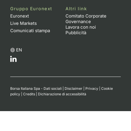
Formaz
Gruppo Euronext
Altri link
Specific
Euronext
Comitato Corporate
Statisti
Governance
Live Markets
Avvisi
Lavora con noi
Comunicati stampa
Pubblicità
Market
EN
KID
Borsa Italiana Spa - Dati sociali
|
Disclaimer
|
Privacy
|
Cookie
policy
|
Credits
|
Dichiarazione di accessibilità