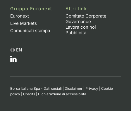
Formaz
Gruppo Euronext
Altri link
Specific
Euronext
Comitato Corporate
Statisti
Governance
Live Markets
Avvisi
Lavora con noi
Comunicati stampa
Pubblicità
Market
EN
KID
Borsa Italiana Spa - Dati sociali
|
Disclaimer
|
Privacy
|
Cookie
policy
|
Credits
|
Dichiarazione di accessibilità