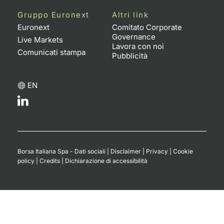
Formaz
Gruppo Euronext
Altri link
Specific
Euronext
Comitato Corporate
Statisti
Governance
Live Markets
Avvisi
Lavora con noi
Comunicati stampa
Pubblicità
Market
EN
KID
Borsa Italiana Spa - Dati sociali
|
Disclaimer
|
Privacy
|
Cookie
policy
|
Credits
|
Dichiarazione di accessibilità