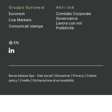
Formaz
Gruppo Euronext
Altri link
Specific
Euronext
Comitato Corporate
Statisti
Governance
Live Markets
Avvisi
Lavora con noi
Comunicati stampa
Pubblicità
Market
EN
KID
Borsa Italiana Spa - Dati sociali
|
Disclaimer
|
Privacy
|
Cookie
policy
|
Credits
|
Dichiarazione di accessibilità