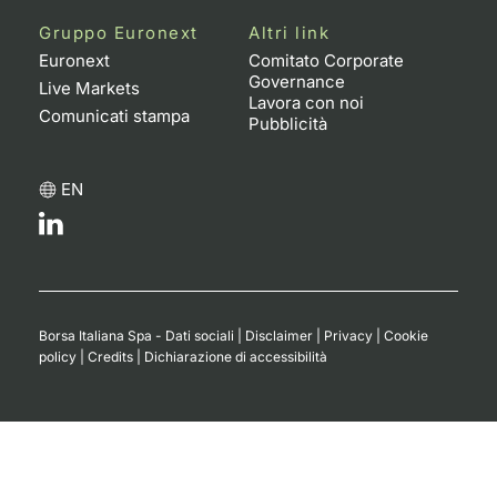
Formaz
Gruppo Euronext
Altri link
Specific
Euronext
Comitato Corporate
Statisti
Governance
Live Markets
Avvisi
Lavora con noi
Comunicati stampa
Pubblicità
Market
EN
KID
Borsa Italiana Spa - Dati sociali
|
Disclaimer
|
Privacy
|
Cookie
policy
|
Credits
|
Dichiarazione di accessibilità