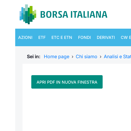
AZIONI
ETF
ETC E ETN
FONDI
DERIVATI
CW E
Sei in:
Home page
›
Chi siamo
›
Analisi e Sta
APRI PDF IN NUOVA FINESTRA