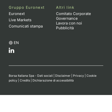
Formaz
Gruppo Euronext
Altri link
Specific
Euronext
Comitato Corporate
Statisti
Governance
Live Markets
Avvisi
Lavora con noi
Comunicati stampa
Pubblicità
Market
EN
KID
Borsa Italiana Spa - Dati sociali
|
Disclaimer
|
Privacy
|
Cookie
policy
|
Credits
|
Dichiarazione di accessibilità