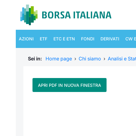
AZIONI
ETF
ETC E ETN
FONDI
DERIVATI
CW E
Sei in:
Home page
›
Chi siamo
›
Analisi e Sta
APRI PDF IN NUOVA FINESTRA