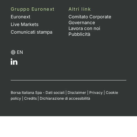
Formaz
Gruppo Euronext
Altri link
Specific
Euronext
Comitato Corporate
Statisti
Governance
Live Markets
Avvisi
Lavora con noi
Comunicati stampa
Pubblicità
Market
EN
KID
Borsa Italiana Spa - Dati sociali
|
Disclaimer
|
Privacy
|
Cookie
policy
|
Credits
|
Dichiarazione di accessibilità