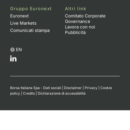
Formaz
Gruppo Euronext
Altri link
Specific
Euronext
Comitato Corporate
Statisti
Governance
Live Markets
Avvisi
Lavora con noi
Comunicati stampa
Pubblicità
Market
EN
KID
Borsa Italiana Spa - Dati sociali
|
Disclaimer
|
Privacy
|
Cookie
policy
|
Credits
|
Dichiarazione di accessibilità