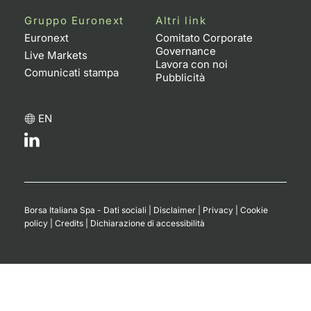
Formaz
Gruppo Euronext
Altri link
Specific
Euronext
Comitato Corporate
Statisti
Governance
Live Markets
Avvisi
Lavora con noi
Comunicati stampa
Pubblicità
Market
EN
KID
Borsa Italiana Spa - Dati sociali
|
Disclaimer
|
Privacy
|
Cookie
policy
|
Credits
|
Dichiarazione di accessibilità